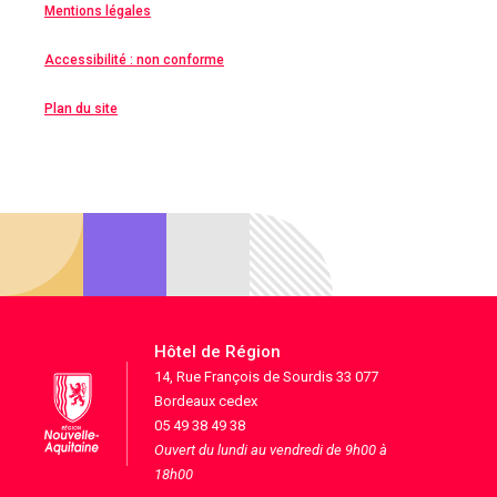
Mentions légales
Accessibilité : non conforme
Plan du site
Hôtel de Région
14, Rue François de Sourdis 33 077
Bordeaux cedex
05 49 38 49 38
Ouvert du lundi au vendredi de 9h00 à
18h00