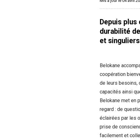
Mis à jour le 04 avril 2
Depuis plus 
durabilité de
et singuliers
Belokane accompag
coopération bienve
de leurs besoins, 
capacités ainsi qu
Belokane met en p
regard : de questi
éclairées par les 
prise de conscience
facilement et col