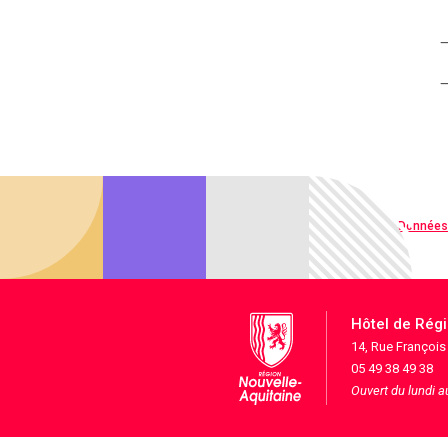
Qualité web
Données
Hôtel de Rég
14, Rue Françoi
05 49 38 49 38
Ouvert du lundi 