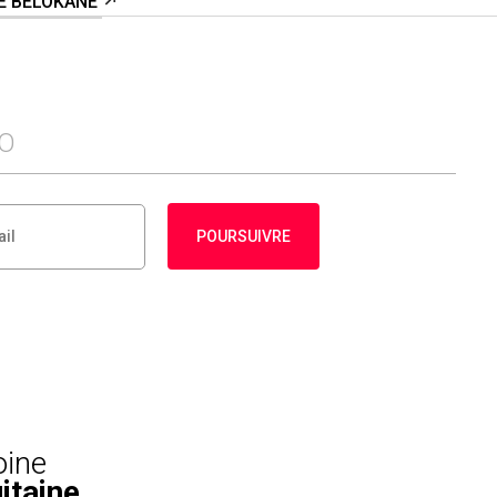
DE BELOKANE
FO
POURSUIVRE
oine
itaine