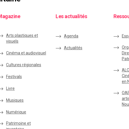
Magazine
Les actualités
Resso
Arts plastiques et
Agenda
Esp
visuels
Org
Actualités
Cinéma et audiovisuel
Dire
Pat
Cultures régionales
ALC
Cin
Festivals
en 
Livre
OAR
arti
Musiques
Nou
Numérique
Patrimoine et