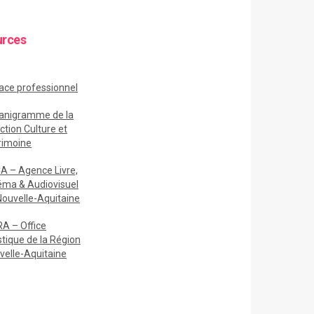
urces
ace
professionnel
anigramme de la
ction Culture et
rimoine
A – Agence Livre,
éma & Audiovisuel
Nouvelle-Aquitaine
A – Office
stique de la Région
velle-Aquitaine