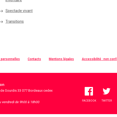
inventaire
Spectacle vivant
Transitions
 personnelles
Contacts
Mentions légales
Accessibilité : non con
ion
s de Sourdis 33 077 Bordeaux cedex
FACEBOOK
TWITTER
au vendredi de 9h00 à 18h00