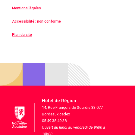
Mentions légales
Accessibilité : non conforme
Plan du site
Hôtel de Région
14, Rue François de Sourdis 33 077
Bordeaux cedex
05 49 38 49 38
Ouvert du lundi au vendredi de 9h00 à
18h00