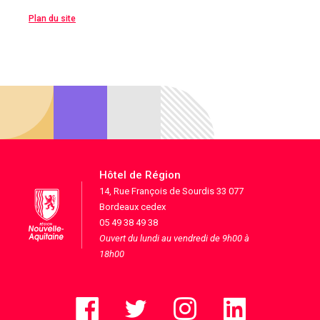
Plan du site
Hôtel de Région
14, Rue François de Sourdis 33 077
Bordeaux cedex
05 49 38 49 38
Ouvert du lundi au vendredi de 9h00 à
18h00