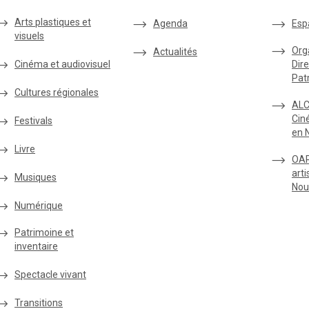
Arts plastiques et
Agenda
Esp
visuels
Org
Actualités
Cinéma et audiovisuel
Dire
Pat
Cultures régionales
ALC
Cin
Festivals
en 
Livre
OAR
arti
Musiques
Nou
Numérique
Patrimoine et
inventaire
Spectacle vivant
Transitions