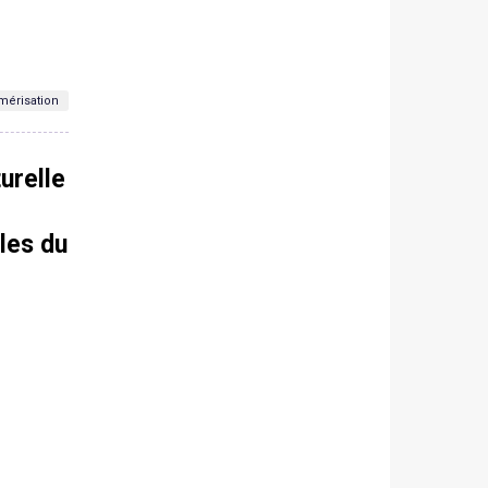
érisation
urelle
les du