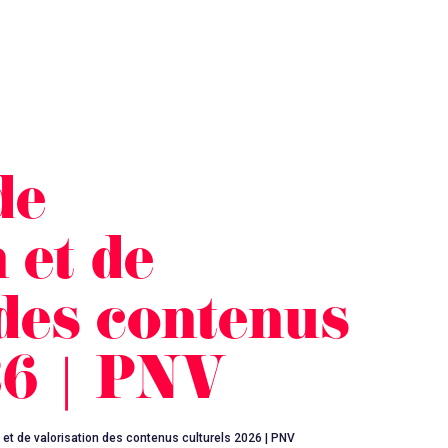
de
 et de
 des contenus
26 | PNV
t de valorisation des contenus culturels 2026 | PNV