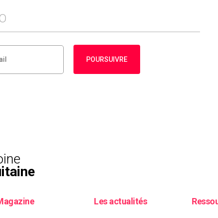
FO
POURSUIVRE
oine
itaine
Magazine
Les actualités
Resso