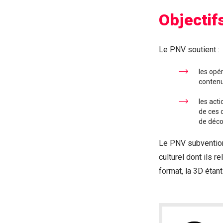
Objectif
Le PNV soutient :
les opé
contenus
les acti
de ces 
de déco
Le PNV subvention
culturel dont ils re
format, la 3D étan