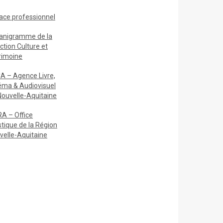
ace
professionnel
anigramme de la
ction Culture et
rimoine
A – Agence Livre,
éma & Audiovisuel
Nouvelle-Aquitaine
A – Office
stique de la Région
velle-Aquitaine