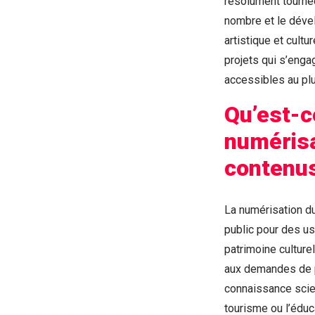
résolument tournée
nombre et le déve
artistique et cultu
projets qui s’enga
accessibles au plu
Qu’est-c
numérisa
contenus
La numérisation du
public pour des u
patrimoine culture
aux demandes de p
connaissance scie
tourisme ou l’éduca