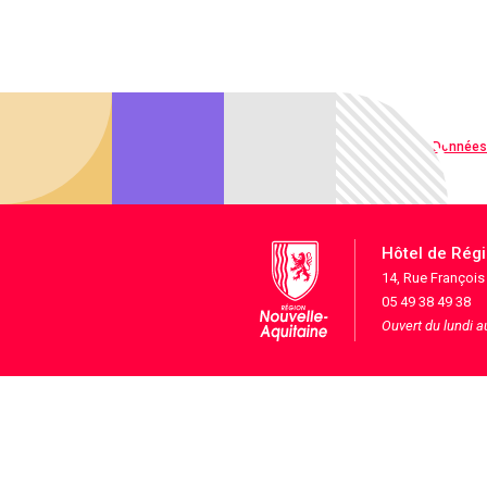
Qualité web
Données
Hôtel de Rég
14, Rue Françoi
05 49 38 49 38
Ouvert du lundi 