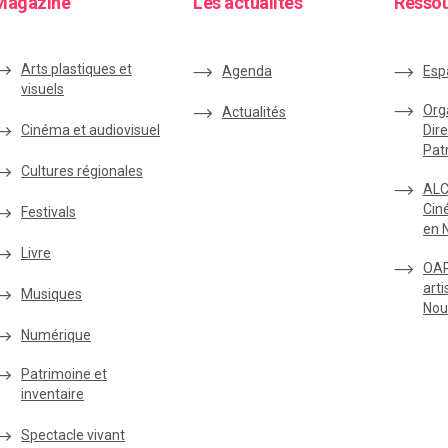
Magazine
Les actualités
Resso
Arts plastiques et
Agenda
Esp
visuels
Org
Actualités
Cinéma et audiovisuel
Dire
Pat
Cultures régionales
ALC
Cin
Festivals
en 
Livre
OAR
arti
Musiques
Nou
Numérique
Patrimoine et
inventaire
Spectacle vivant