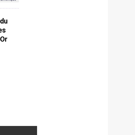
 du
es
 Or