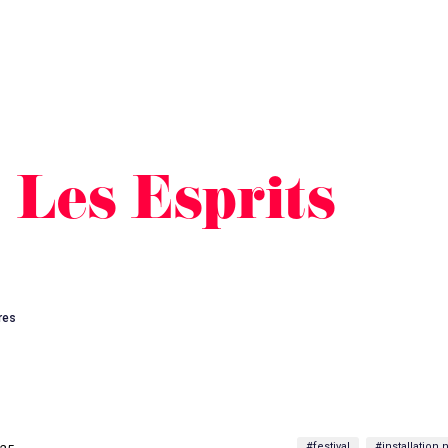
 Les Esprits
res
#festival
#installation