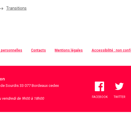
Transitions
 personnelles
Contacts
Mentions légales
Accessibilité : non con
ion
s de Sourdis 33 077 Bordeaux cedex
FACEBOOK
TWITTER
au vendredi de 9h00 à 18h00