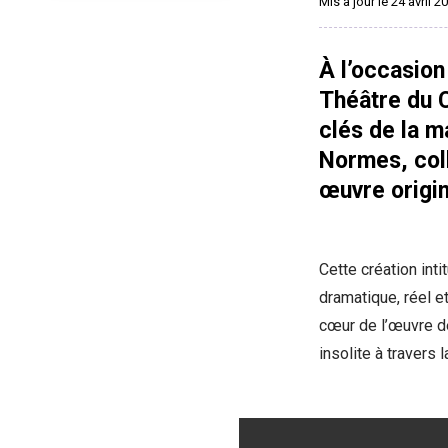
Mis à jour le 24 avril 2
À l’occasion
Théâtre du C
clés de la m
Normes, coll
œuvre origin
Cette création int
dramatique, réel e
cœur de l’œuvre d
insolite à travers l