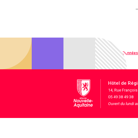
Qualité web
Données
Hôtel de Rég
14, Rue Françoi
05 49 38 49 38
Ouvert du lundi 