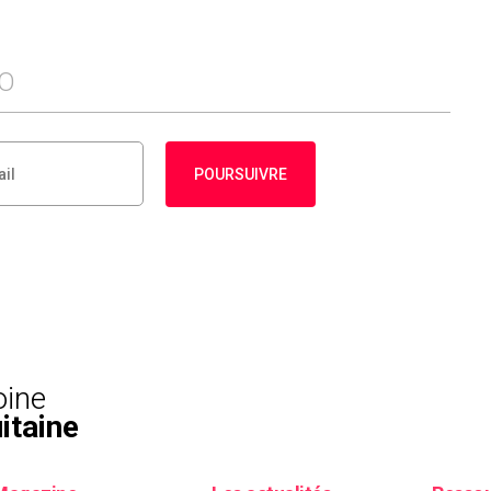
FO
POURSUIVRE
oine
itaine