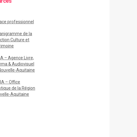
urces
ace
professionnel
anigramme de la
ction Culture et
rimoine
A – Agence Livre,
éma & Audiovisuel
Nouvelle-Aquitaine
A – Office
stique de la Région
velle-Aquitaine