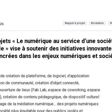
#appel à projet
#création
#
026
ojets « Le numérique au service d’une socié
e » vise à soutenir des initiatives innovante
ancrées dans les enjeux numériques et soci
s de création de plateforme, de logiciel, d’application
ion de communauté, création d’objet connecté,
verture de lieux (Fab Lab, espace de coworking, espace
, création de contenu pédagogique, de dispositif culturel
llage de la médiation numérique… des projets numériques
ociété plus équitable pour des publics isolés et