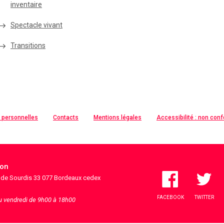
inventaire
Spectacle vivant
Transitions
 personnelles
Contacts
Mentions légales
Accessibilité : non con
ion
s de Sourdis 33 077 Bordeaux cedex
FACEBOOK
TWITTER
au vendredi de 9h00 à 18h00