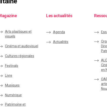
itaine
Magazine
Les actualités
Resso
Arts plastiques et
Agenda
Esp
visuels
Org
Actualités
Cinéma et audiovisuel
Dire
Pat
Cultures régionales
ALC
Cin
Festivals
en 
Livre
OAR
arti
Musiques
Nou
Numérique
Patrimoine et