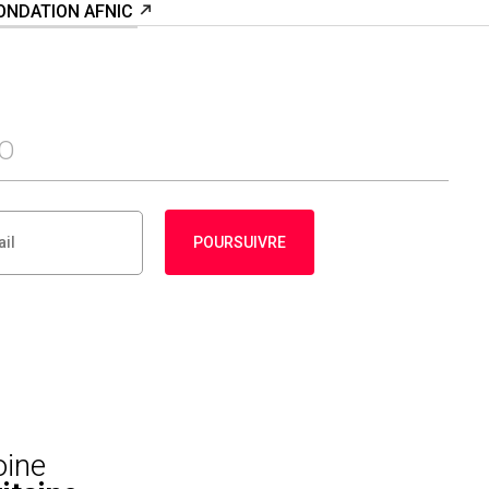
FONDATION AFNIC
FO
POURSUIVRE
oine