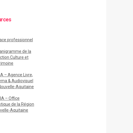
urces
ace
professionnel
anigramme de la
ction Culture et
rimoine
A – Agence Livre,
éma & Audiovisuel
Nouvelle-Aquitaine
A – Office
stique de la Région
velle-Aquitaine