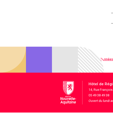
Qualité web
Données
Hôtel de Rég
14, Rue Françoi
05 49 38 49 38
Ouvert du lundi 