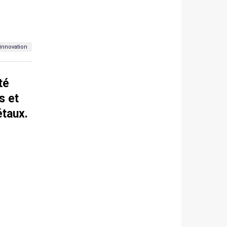
innovation
té
s et
étaux.