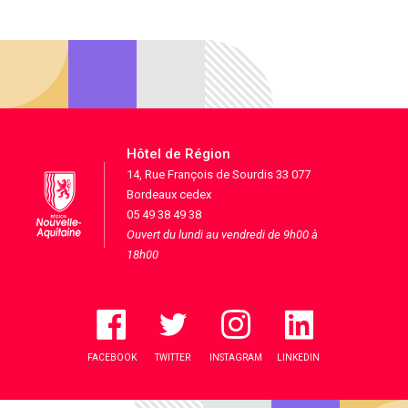
Hôtel de Région
14, Rue François de Sourdis 33 077
Bordeaux cedex
05 49 38 49 38
Ouvert du lundi au vendredi de 9h00 à
18h00
FACEBOOK
TWITTER
INSTAGRAM
LINKEDIN