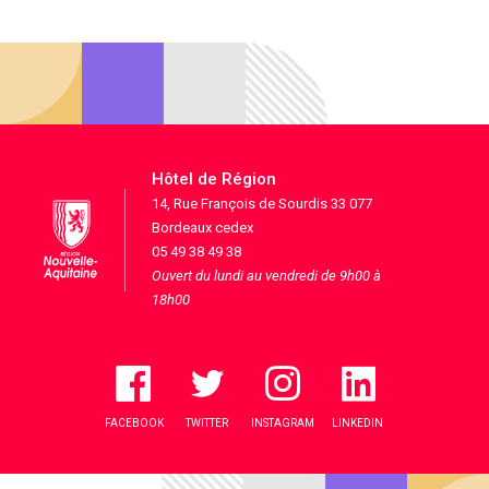
Hôtel de Région
14, Rue François de Sourdis 33 077
Bordeaux cedex
05 49 38 49 38
Ouvert du lundi au vendredi de 9h00 à
18h00
FACEBOOK
TWITTER
INSTAGRAM
LINKEDIN