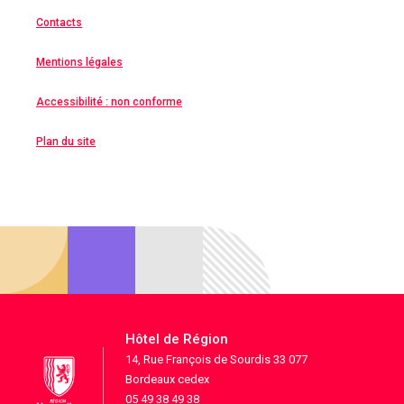
Contacts
Mentions légales
Accessibilité : non conforme
Plan du site
Hôtel de Région
14, Rue François de Sourdis 33 077
Bordeaux cedex
05 49 38 49 38