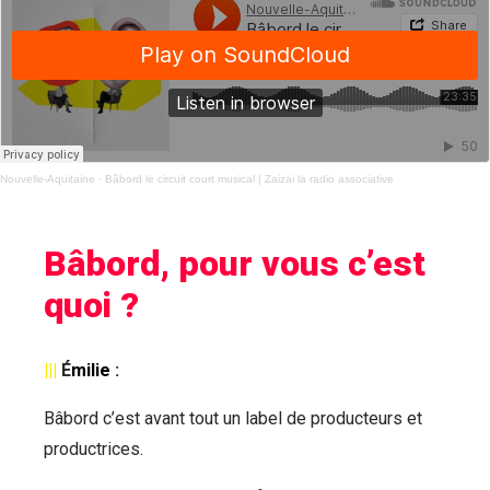
Nouvelle-Aquitaine
·
Bâbord le circuit court musical | Zaizai la radio associative
Bâbord, pour vous c’est
quoi ?
|||
É
milie
:
Bâbord c’est avant tout un label de producteurs et
productrices.