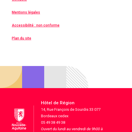
Mentions légales
Accessibilité : non conforme
Plan du site
Hôtel de Région
14, Rue François de Sourdis 33 077
Bordeaux cedex
05 49 38 49 38
Ouvert du lundi au vendredi de 9h00 à