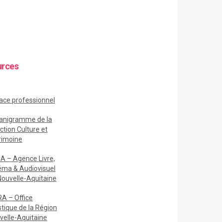
urces
ace
professionnel
anigramme de la
ction Culture et
rimoine
A – Agence Livre,
éma & Audiovisuel
Nouvelle-Aquitaine
A – Office
stique de la Région
velle-Aquitaine