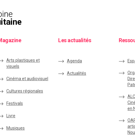
oine
itaine
Magazine
Les actualités
Resso
Arts plastiques et
Agenda
Esp
visuels
Org
Actualités
Cinéma et audiovisuel
Dire
Pat
Cultures régionales
ALC
Cin
Festivals
en 
Livre
OAR
arti
Musiques
Nou