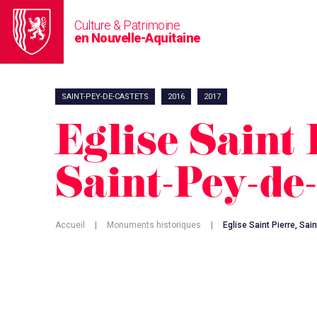
Culture & Patrimoine
en Nouvelle-Aquitaine
SAINT-PEY-DE-CASTETS
2016
2017
Eglise Saint 
Saint-Pey-de
Accueil
|
Monuments historiques
|
Eglise Saint Pierre, Sa