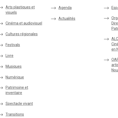
Arts plastiques et
Agenda
Esp
visuels
Org
Actualités
Cinéma et audiovisuel
Dire
Pat
Cultures régionales
ALC
Cin
Festivals
en 
Livre
OAR
arti
Musiques
Nou
Numérique
Patrimoine et
inventaire
Spectacle vivant
Transitions