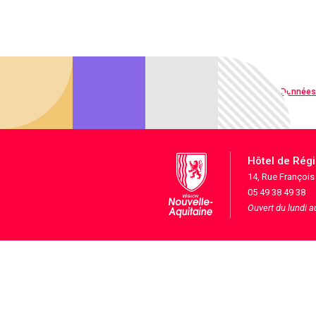
Qualité web
Données
Hôtel de Rég
14, Rue Françoi
05 49 38 49 38
Ouvert du lundi 