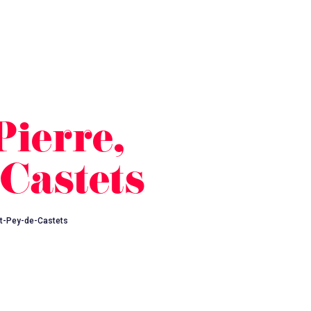
Pierre,
-Castets
int-Pey-de-Castets