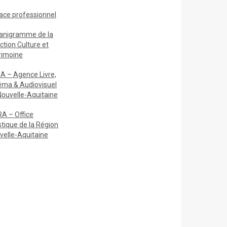
ace
professionnel
anigramme de la
ction Culture et
rimoine
A – Agence Livre,
éma & Audiovisuel
Nouvelle-Aquitaine
A – Office
stique de la Région
velle-Aquitaine