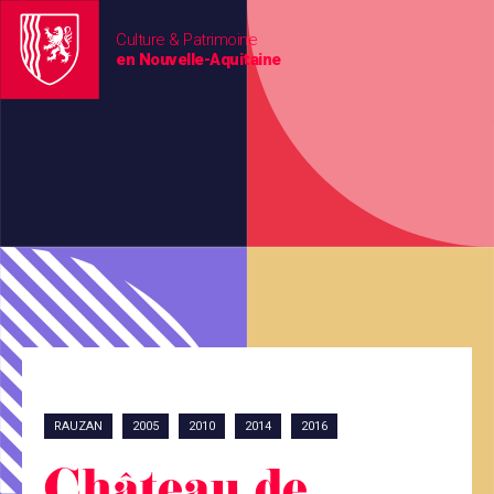
Culture & Patrimoine
en Nouvelle-Aquitaine
RAUZAN
2005
2010
2014
2016