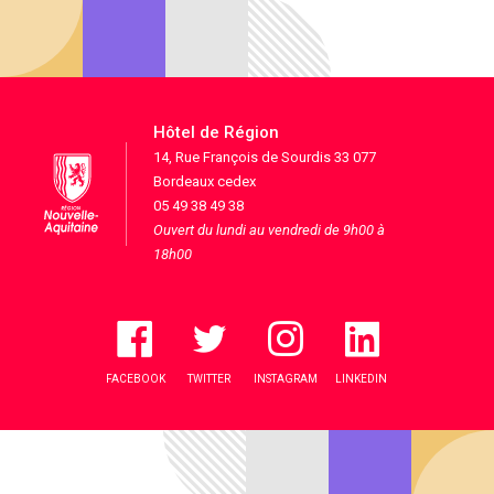
Hôtel de Région
14, Rue François de Sourdis 33 077
Bordeaux cedex
05 49 38 49 38
Ouvert du lundi au vendredi de 9h00 à
18h00
FACEBOOK
TWITTER
INSTAGRAM
LINKEDIN