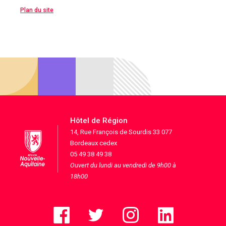
Plan du site
Hôtel de Région
14, Rue François de Sourdis 33 077
Bordeaux cedex
05 49 38 49 38
Ouvert du lundi au vendredi de 9h00 à
18h00