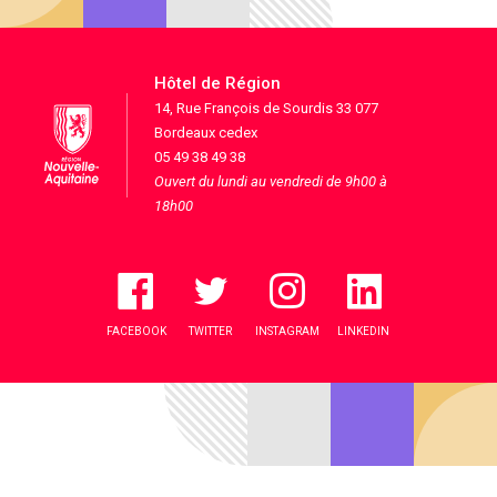
Hôtel de Région
14, Rue François de Sourdis 33 077
Bordeaux cedex
05 49 38 49 38
Ouvert du lundi au vendredi de 9h00 à
18h00
FACEBOOK
TWITTER
INSTAGRAM
LINKEDIN