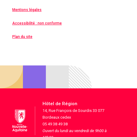
Mentions légales
Accessibilité : non conforme
Plan du site
Hôtel de Région
14, Rue François de Sourdis 33 077
Bordeaux cedex
05 49 38 49 38
Ouvert du lundi au vendredi de 9h00 à