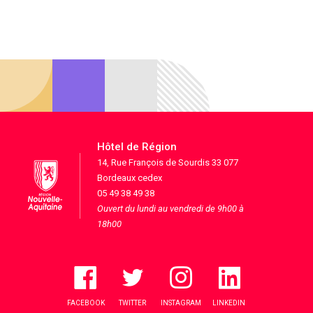
Hôtel de Région
14, Rue François de Sourdis 33 077
Bordeaux cedex
05 49 38 49 38
Ouvert du lundi au vendredi de 9h00 à
18h00
FACEBOOK
TWITTER
INSTAGRAM
LINKEDIN