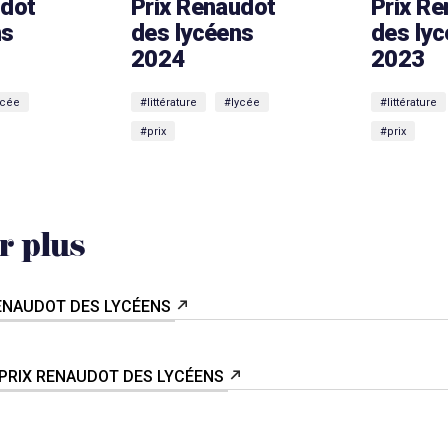
udot
Prix Renaudot
Prix R
ns
des lycéens
des ly
2024
2023
ycée
#littérature
#lycée
#littérature
#prix
#prix
r plus
RENAUDOT DES LYCÉENS
PRIX RENAUDOT DES LYCÉENS