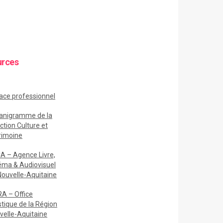
urces
ace
professionnel
anigramme de la
ction Culture et
rimoine
A – Agence Livre,
éma & Audiovisuel
Nouvelle-Aquitaine
A – Office
stique de la Région
velle-Aquitaine