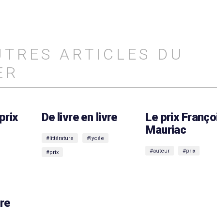
UTRES ARTICLES DU
ER
prix
De livre en livre
Le prix Franço
n
Mauriac
#littérature
#lycée
#auteur
#prix
#prix
re