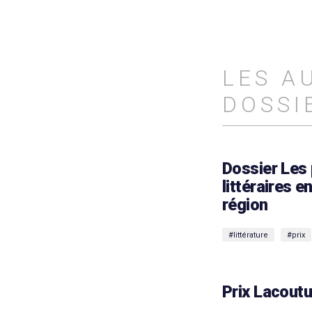
LES A
DOSSI
Dossier Les 
littéraires e
région
#littérature
#prix
Prix Lacoutu