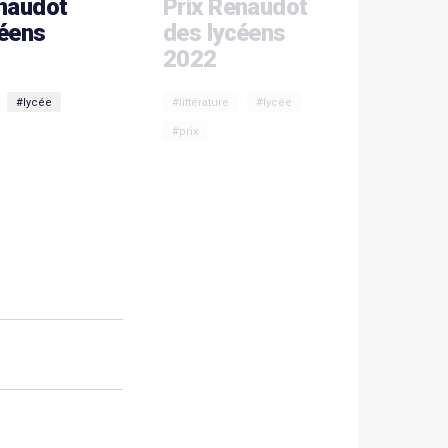
enaudot
Prix Renaudot
céens
des lycéens
2022
#lycée
#littérature
#lycée
#prix