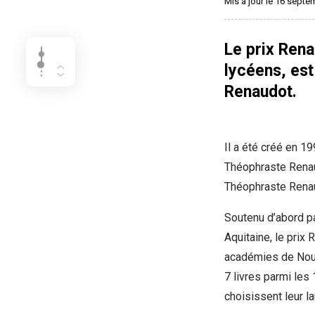
Mis à jour le 16 sept
Le prix Rena
lycéens, est
Renaudot.
Il a été créé en 19
Théophraste Renaud
Théophraste Rena
Soutenu d’abord pa
Aquitaine, le pri
académies de Nouv
7 livres parmi les
choisissent leur la