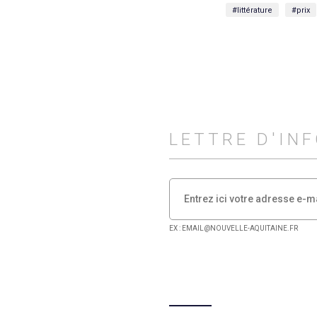
#littérature
#prix
LETTRE D'IN
EX : EMAIL@NOUVELLE-AQUITAINE.FR