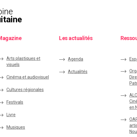
oine
itaine
Magazine
Les actualités
Resso
Arts plastiques et
Agenda
Esp
visuels
Org
Actualités
Cinéma et audiovisuel
Dire
Pat
Cultures régionales
ALC
Cin
Festivals
en 
Livre
OAR
arti
Musiques
Nou