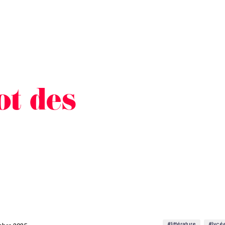
t des
#littérature
#lycé