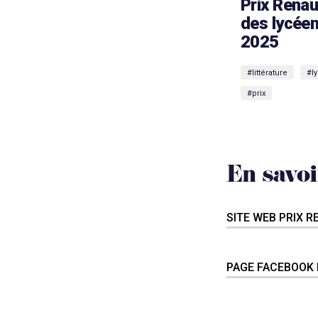
Prix Rena
des lycée
2025
#littérature
#l
#prix
En savoi
SITE WEB PRIX 
PAGE FACEBOOK 