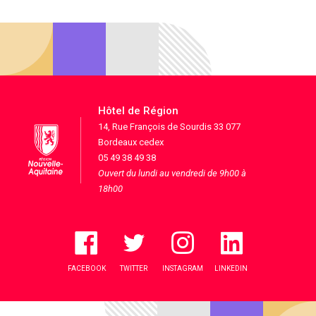
Hôtel de Région
14, Rue François de Sourdis 33 077
Bordeaux cedex
05 49 38 49 38
Ouvert du lundi au vendredi de 9h00 à
18h00
FACEBOOK
TWITTER
INSTAGRAM
LINKEDIN