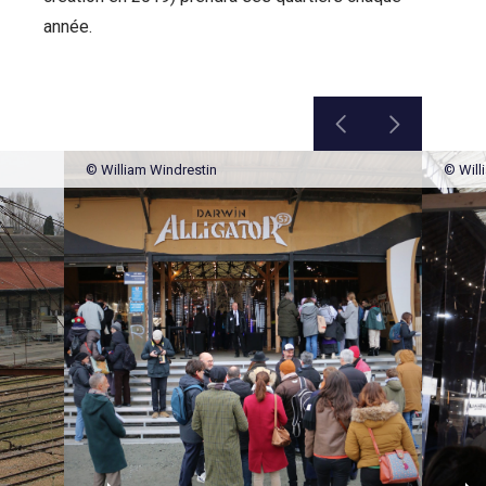
année.
© William Windrestin
© Will