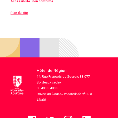
Accessibilité : non conforme
Plan du site
Hôtel de Région
14, Rue François de Sourdis 33 077
Bordeaux cedex
05 49 38 49 38
Ouvert du lundi au vendredi de 9h00 à
18h00