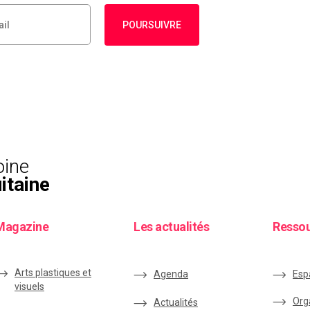
POURSUIVRE
oine
itaine
Magazine
Les actualités
Resso
Arts plastiques et
Agenda
Esp
visuels
Org
Actualités