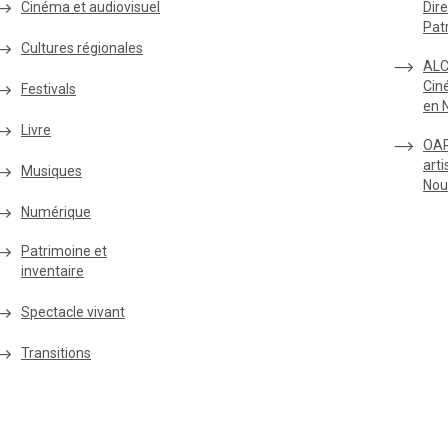
Cinéma et audiovisuel
Dire
Pat
Cultures régionales
ALC
Cin
Festivals
en 
Livre
OAR
arti
Musiques
Nou
Numérique
Patrimoine et
inventaire
Spectacle vivant
Transitions