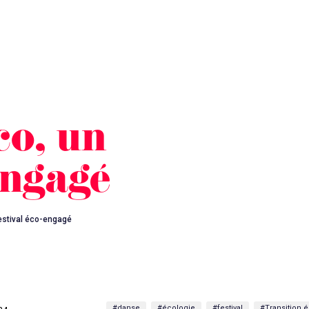
o, un
engagé
estival éco-engagé
#danse
#écologie
#festival
#Transition 