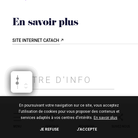
En savoir plus
SITE INTERNET CATACH
LETTRE D'INFO
En poursuivant votre navigation sur ce site, vous acceptez
l'utilisation de cookies pour vous proposer des contenus et
POURSUIVRE
services adaptés à vos centres d'intérêts.
En savoir plus
MENU
MENU
MENU
MENU
MENU
MENU
MENU
MENU
MENU
MENU
CONTACT
CONTACT
CONTACT
CONTACT
CONTACT
CONTACT
CONTACT
CONTACT
CONTACT
CONTACT
RECHERCHE
RECHERCHE
RECHERCHE
RECHERCHE
RECHERCHE
RECHERCHE
RECHERCHE
RECHERCHE
RECHERCHE
RECHERCHE
SUIVEZ-NOUS
SUIVEZ-NOUS
SUIVEZ-NOUS
SUIVEZ-NOUS
SUIVEZ-NOUS
SUIVEZ-NOUS
SUIVEZ-NOUS
SUIVEZ-NOUS
SUIVEZ-NOUS
SUIVEZ-NOUS
EX : EMAIL@NOUVELLE-AQUITAINE.FR
JE REFUSE
J’ACCEPTE