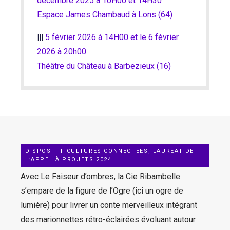
décembre 2025 à 10H00 et 14H30
​Espace James Chambaud à
Lons (64)
|||
5 février 2026 à 14H00 et le 6 février
2026 à 20h00
Théâtre du Château à Barbezieux (16)
DISPOSITIF CULTURES CONNECTÉES, LAURÉAT DE
L’APPEL À PROJETS 2024
Avec Le Faiseur d’ombres, la Cie Ribambelle
s’empare de la figure de l’Ogre (ici un ogre de
lumière) pour livrer un conte merveilleux intégrant
des marionnettes rétro-éclairées évoluant autour