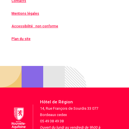
Contacts
Mentions légales
Accessibilité : non conforme
Plan du site
Hôtel de Région
14, Rue François de Sourdis 33 077
Bordeaux cedex
05 49 38 49 38
Ouvert du lundi au vendredi de 9h00 à