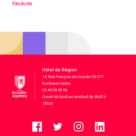
Plan du site
Hôtel de Région
14, Rue François de Sourdis 33 077
Bordeaux cedex
05 49 38 49 38
Ouvert du lundi au vendredi de 9h00 à
18h00