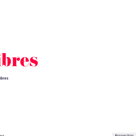
ibres
libres
#projection