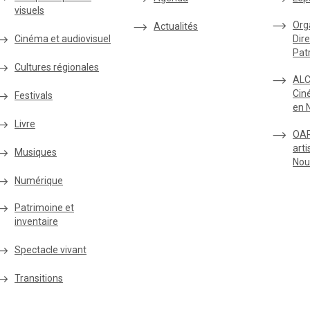
visuels
Org
Actualités
Cinéma et audiovisuel
Dire
Pat
Cultures régionales
ALC
Cin
Festivals
en 
Livre
OAR
arti
Musiques
Nou
Numérique
Patrimoine et
inventaire
Spectacle vivant
Transitions