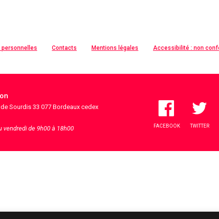
 personnelles
Contacts
Mentions légales
Accessibilité : non con
ion
s de Sourdis 33 077 Bordeaux cedex
FACEBOOK
TWITTER
au vendredi de 9h00 à 18h00