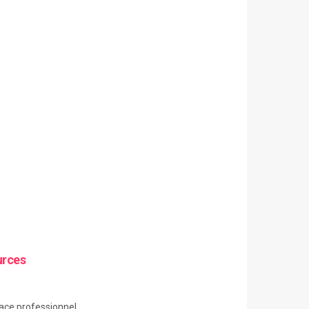
urces
ace
professionnel