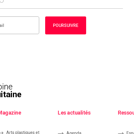
FO
POURSUIVRE
oine
itaine
Magazine
Les actualités
Resso
Arts plastiques et
Agenda
Esp