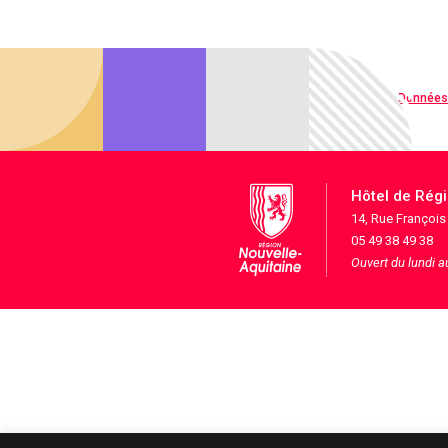
Qualité web
Données
Hôtel de Rég
14, Rue Françoi
05 49 38 49 38
Ouvert du lundi 