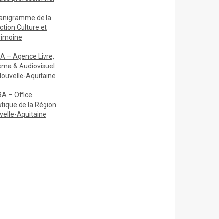
anigramme de la
ction Culture et
rimoine
A – Agence Livre,
éma & Audiovisuel
Nouvelle-Aquitaine
A – Office
stique de la Région
velle-Aquitaine