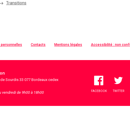
Transitions
 personnelles
Contacts
Mentions légales
Accessibilité : non con
ion
s de Sourdis 33 077 Bordeaux cedex
FACEBOOK
TWITTER
au vendredi de 9h00 à 18h00