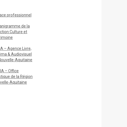
ace
professionnel
anigramme de la
ction Culture et
rimoine
A – Agence Livre,
éma & Audiovisuel
Nouvelle-Aquitaine
A – Office
stique de la Région
velle-Aquitaine