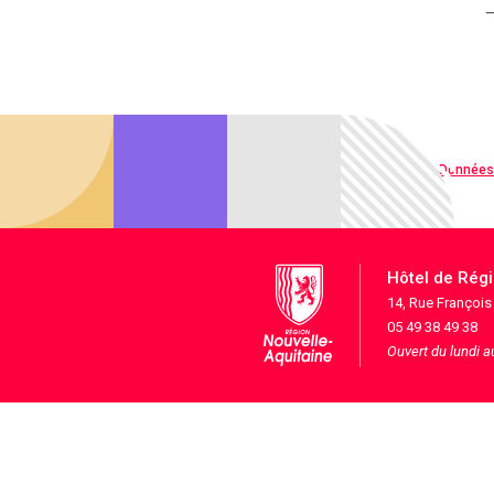
Qualité web
Données
Hôtel de Rég
14, Rue Françoi
05 49 38 49 38
Ouvert du lundi 