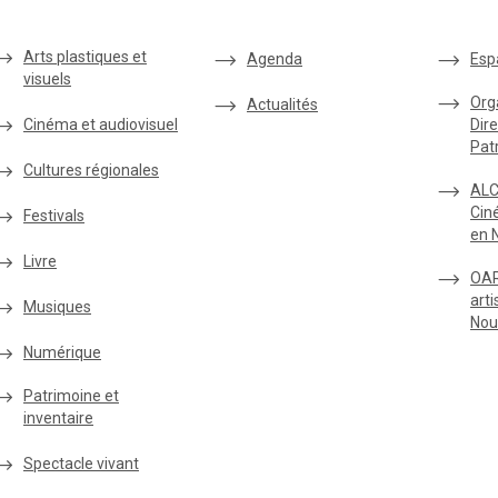
Arts plastiques et
Agenda
Esp
visuels
Org
Actualités
Cinéma et audiovisuel
Dire
Pat
Cultures régionales
ALC
Cin
Festivals
en 
Livre
OAR
arti
Musiques
Nou
Numérique
Patrimoine et
inventaire
Spectacle vivant