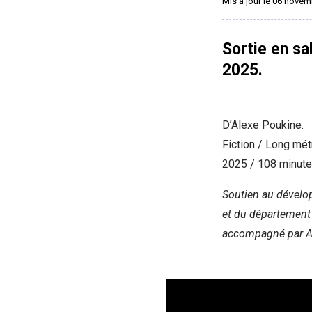
Mis à jour le 06 nove
Sortie en sa
2025.
D’Alexe Poukine.
Fiction / Long mé
2025 / 108 minute
Soutien au dévelop
et du département 
accompagné par A