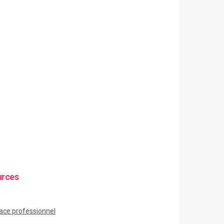
urces
ace
professionnel