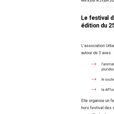
Mis à jour le 25 juin 2
Le festival 
édition du 2
L’association Urbak
autour de 3 axes :
l’animat
pluridis
le souti
la diffu
Elle organise un f
hors festival des