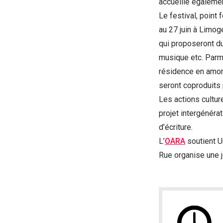
accueille égaleme
Le festival, point 
au 27 juin à Limog
qui proposeront du
musique etc. Parm
résidence en amont
seront coproduits 
Les actions cultur
projet intergénéra
d’écriture.
L’
OARA
soutient U
Rue organise une j