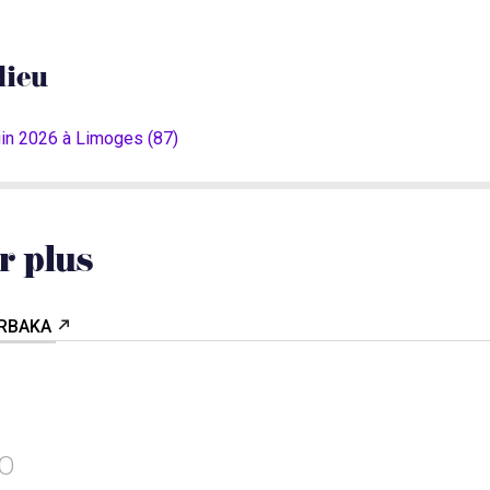
lieu
uin 2026 à Limoges (87)
r plus
URBAKA
FO