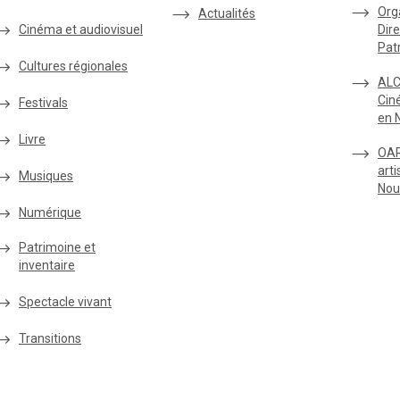
Org
Actualités
Cinéma et audiovisuel
Dire
Pat
Cultures régionales
ALC
Cin
Festivals
en 
Livre
OAR
arti
Musiques
Nou
Numérique
Patrimoine et
inventaire
Spectacle vivant
Transitions