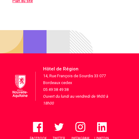
Plan du site
Hôtel de Région
14, Rue François de Sourdis 33 077
Bordeaux cedex
05 49 38 49 38
Ouvert du lundi au vendredi de 9h00 à
18h00
FACEBOOK
TWITTER
INSTAGRAM
LINKEDIN