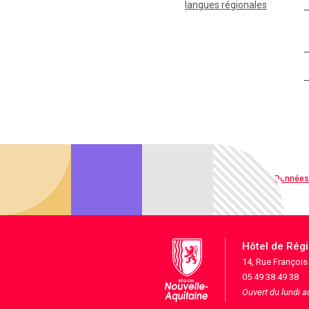
langues régionales
Qualité web
Données
Hôtel de Rég
14, Rue Françoi
05 49 38 49 38
Ouvert du lundi 