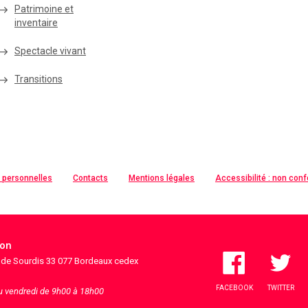
Patrimoine et
inventaire
Spectacle vivant
Transitions
 personnelles
Contacts
Mentions légales
Accessibilité : non con
ion
s de Sourdis 33 077 Bordeaux cedex
FACEBOOK
TWITTER
au vendredi de 9h00 à 18h00