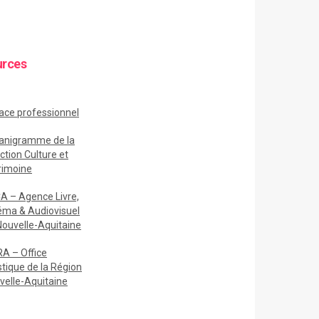
urces
ace
professionnel
anigramme de la
ction Culture et
rimoine
A – Agence Livre,
éma & Audiovisuel
Nouvelle-Aquitaine
A – Office
stique de la Région
velle-Aquitaine