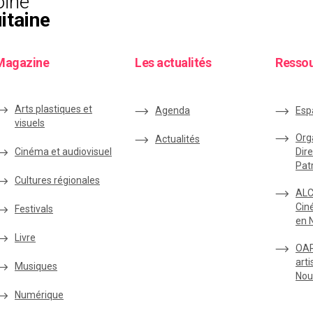
oine
itaine
Magazine
Les actualités
Resso
Arts plastiques et
Agenda
Esp
visuels
Org
Actualités
Cinéma et audiovisuel
Dire
Pat
Cultures régionales
ALC
Cin
Festivals
en 
Livre
OAR
arti
Musiques
Nou
Numérique