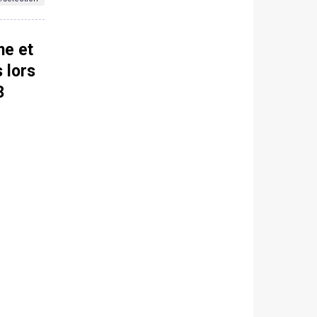
ne et
 lors
3