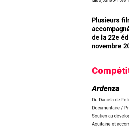
Mis à jour le 04 nove
Plusieurs fi
accompagnés
de la 22e éd
novembre 20
Compétit
Ardenza
De Daniela de Feli
Documentaire / Pr
Soutien au dévelop
Aquitaine et acco