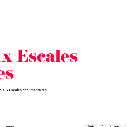
ux Escales
es
ns aux Escales documentaires
#prix
#projection