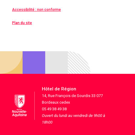
Accessibilité : non conforme
Plan du site
Hôtel de Région
14, Rue François de Sourdis 33 077
Bordeaux cedex
05 49 38 49 38
Ouvert du lundi au vendredi de 9h00 à
18h00