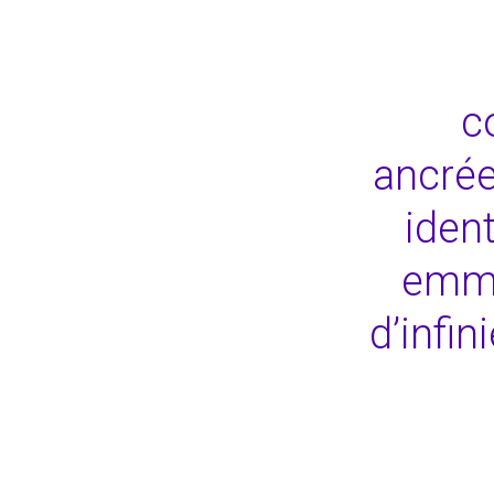
c
ancrée
ident
emmè
d’infin