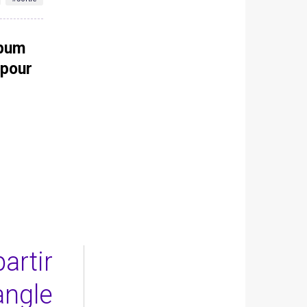
lbum
 pour
partir
angle