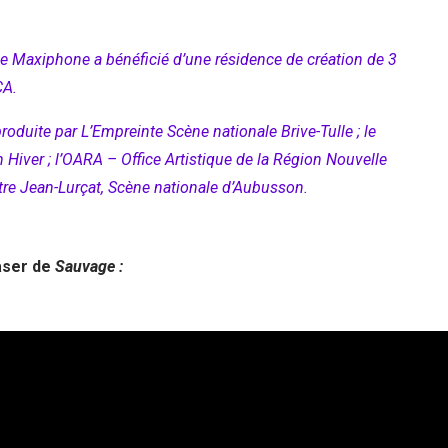
le Maxiphone a bénéficié d’une résidence de création de 3
CA.
roduite par L’Empreinte Scène nationale Brive-Tulle ; le
 Hiver ; l’OARA – Office Artistique de la Région Nouvelle
âtre Jean-Lurçat, Scène nationale d’Aubusson
.
aser de
Sauvage :