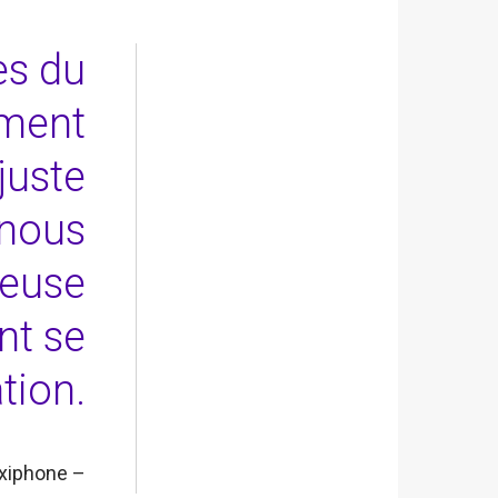
es du
ement
juste
 nous
ueuse
nt se
tion.
axiphone –