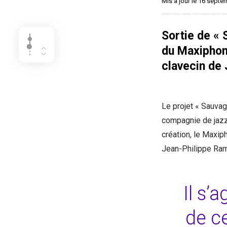
Mis à jour le 16 sept
Sortie de «
du Maxiphone
clavecin de
Le projet « Sauvag
compagnie de jazz
création, le Maxip
Jean-Philippe Ra
Il s’
de c