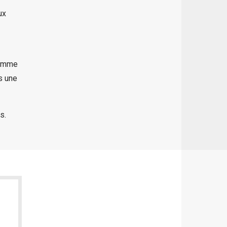
ux
comme
ns une
s.