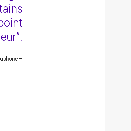
tains
point
eur”.
axiphone –