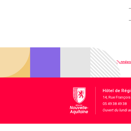
Qualité web
Données
Hôtel de Rég
14, Rue Françoi
05 49 38 49 38
Ouvert du lundi 