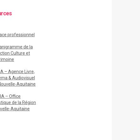
urces
ace
professionnel
anigramme de la
ction Culture et
rimoine
A – Agence Livre,
éma & Audiovisuel
Nouvelle-Aquitaine
A – Office
stique de la Région
velle-Aquitaine