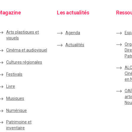
Magazine
Les actualités
Resso
Arts plastiques et
Agenda
Esp
visuels
Org
Actualités
Cinéma et audiovisuel
Dire
Pat
Cultures régionales
ALC
Cin
Festivals
en 
Livre
OAR
arti
Musiques
Nou
Numérique
Patrimoine et
inventaire