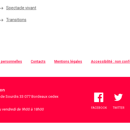
Spectacle vivant
Transitions
 personnelles
Contacts
Mentions légales
Accessibilité : non con
ion
s de Sourdis 33 077 Bordeaux cedex
FACEBOOK
TWITTER
au vendredi de 9h00 à 18h00