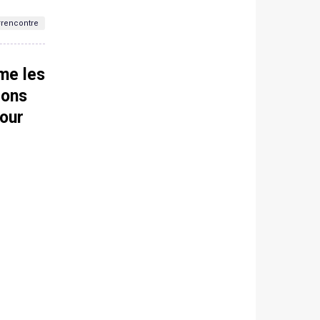
rencontre
ême les
ions
pour