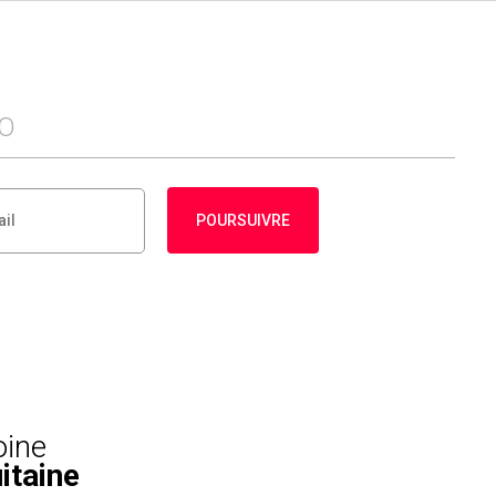
FO
POURSUIVRE
oine
itaine