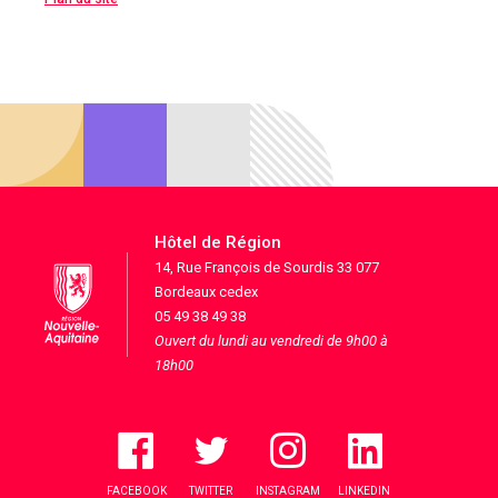
Hôtel de Région
14, Rue François de Sourdis 33 077
Bordeaux cedex
05 49 38 49 38
Ouvert du lundi au vendredi de 9h00 à
18h00
FACEBOOK
TWITTER
INSTAGRAM
LINKEDIN