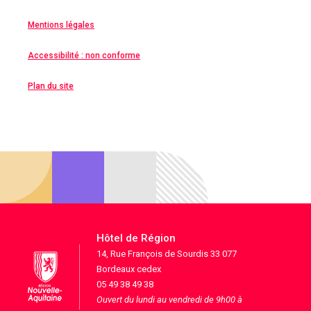
Mentions légales
Accessibilité : non conforme
Plan du site
Hôtel de Région
14, Rue François de Sourdis 33 077
Bordeaux cedex
05 49 38 49 38
Ouvert du lundi au vendredi de 9h00 à