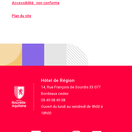
Accessibilité : non conforme
Plan du site
Hôtel de Région
14, Rue François de Sourdis 33 077
Bordeaux cedex
05 49 38 49 38
Ouvert du lundi au vendredi de 9h00 à
18h00