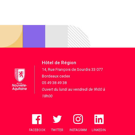
Hôtel de Région
14, Rue François de Sourdis 33 077
Bordeaux cedex
05 49 38 49 38
Ouvert du lundi au vendredi de 9h00 à
18h00
FACEBOOK
TWITTER
INSTAGRAM
LINKEDIN