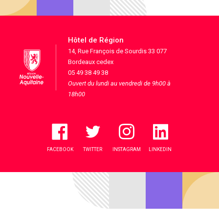
Hôtel de Région
14, Rue François de Sourdis 33 077
Bordeaux cedex
05 49 38 49 38
Ouvert du lundi au vendredi de 9h00 à
18h00
FACEBOOK
TWITTER
INSTAGRAM
LINKEDIN