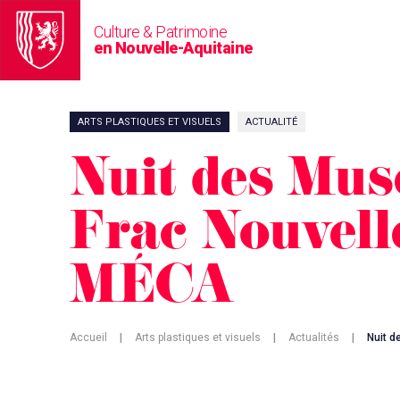
Culture & Patrimoine
en Nouvelle-Aquitaine
ARTS PLASTIQUES ET VISUELS
ACTUALITÉ
Nuit des Mus
Frac Nouvell
MÉCA
Accueil
|
Arts plastiques et visuels
|
Actualités
|
Nuit d