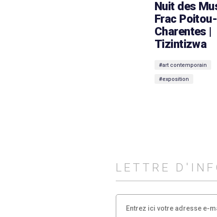
Nuit des Mu
Frac Poitou
Charentes |
Tizintizwa
#art contemporain
#exposition
LETTRE D'IN