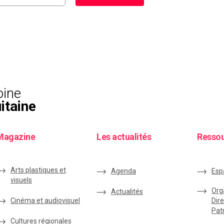
oine
itaine
Magazine
Les actualités
Resso
Arts plastiques et
Agenda
Esp
visuels
Org
Actualités
Cinéma et audiovisuel
Dire
Pat
Cultures régionales