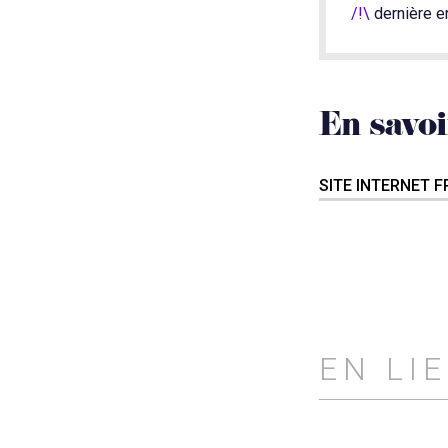
/!\
dernière e
En savoi
SITE INTERNET 
EN LI