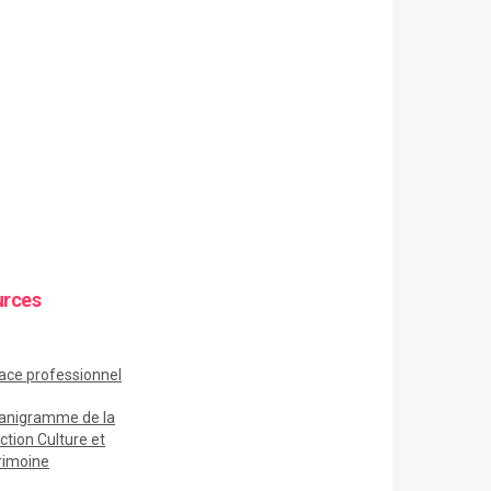
urces
ace
professionnel
anigramme de la
ction Culture et
rimoine