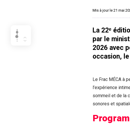
Mis à jour le 21 mai 2
La 22ᵉ éditi
par le minis
2026 avec po
occasion, l
Le Frac MÉCA à pe
l’expérience intim
sommeil et de la 
sonores et spatial
Progra