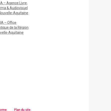
A – Agence Livre,
éma & Audiovisuel
Nouvelle-Aquitaine
A – Office
stique de la Région
velle-Aquitaine
forme
Plan du site