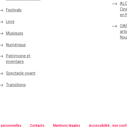
ALC
Cin
Festivals
en 
Livre
OAR
arti
Musiques
Nou
Numérique
Patrimoine et
inventaire
Spectacle vivant
Transitions
 personnelles
Contacts
Mentions légales
Accessibilité : non con