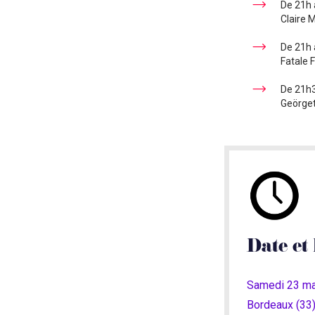
De 21h 
Claire 
De 21h 
Fatale F
De 21h3
Geörge
Date et 
Samedi 23 mai
Bordeaux (33