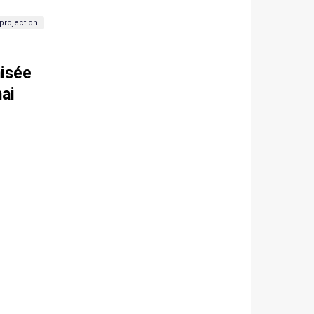
projection
nisée
mai