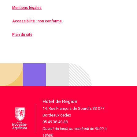
Mentions légales
Accessibilité : non conforme
Plan du site
Hôtel de Région
14, Rue François de Sourdis 33 077
Bordeaux cedex
05 49 38 49 38
Ouvert du lundi au vendredi de 9h00 à
18h00