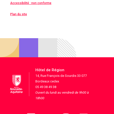
Accessibilité : non conforme
Plan du site
Hôtel de Région
14, Rue François de Sourdis 33 077
Bordeaux cedex
05 49 38 49 38
Ouvert du lundi au vendredi de 9h00 à
18h00