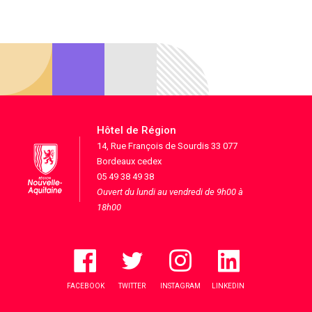
Hôtel de Région
14, Rue François de Sourdis 33 077
Bordeaux cedex
05 49 38 49 38
Ouvert du lundi au vendredi de 9h00 à
18h00
FACEBOOK
TWITTER
INSTAGRAM
LINKEDIN