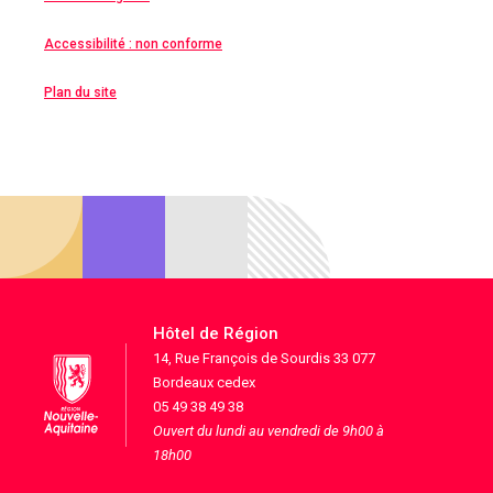
Accessibilité : non conforme
Plan du site
Hôtel de Région
14, Rue François de Sourdis 33 077
Bordeaux cedex
05 49 38 49 38
Ouvert du lundi au vendredi de 9h00 à
18h00