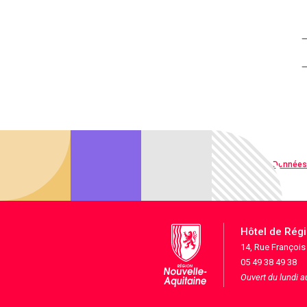
Qualité web
Données
Hôtel de Rég
14, Rue Françoi
05 49 38 49 38
Ouvert du lundi 