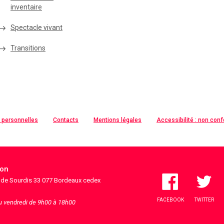
inventaire
Spectacle vivant
Transitions
 personnelles
Contacts
Mentions légales
Accessibilité : non con
ion
s de Sourdis 33 077 Bordeaux cedex
FACEBOOK
TWITTER
au vendredi de 9h00 à 18h00