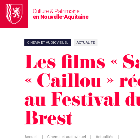
Culture & Patrimoine
en Nouvelle-Aquitaine
CINÉMA ET AUDIOVISUEL
ACTUALITÉ
Les films « S
« Caillou » 
au Festival d
Brest
Accueil
|
Cinéma et audiovisuel
|
Actualités
|