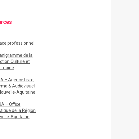
urces
ace
professionnel
anigramme de la
ction Culture et
rimoine
A – Agence Livre,
éma & Audiovisuel
Nouvelle-Aquitaine
A – Office
stique de la Région
velle-Aquitaine