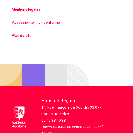
Mentions légales
Accessibilité : non conforme
Plan du site
Hôtel de Région
14, Rue François de Sourdis 33 077
Bordeaux cedex
05 49 38 49 38
Ouvert du lundi au vendredi de 9h00 à