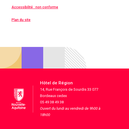
Accessibilité : non conforme
Plan du site
Hôtel de Région
14, Rue François de Sourdis 33 077
Bordeaux cedex
05 49 38 49 38
Ouvert du lundi au vendredi de 9h00 à
18h00