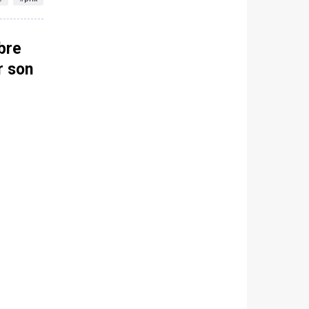
bre
r son