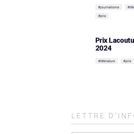
#journalisme
#lit
#prix
Prix Lacoutu
2024
#littérature
#prix
LETTRE D'IN