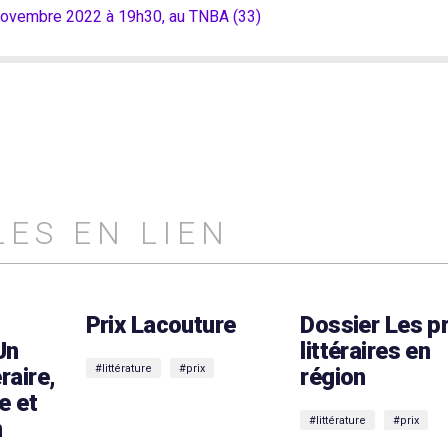
novembre 2022 à 19h30, au TNBA (33)
LES EN LIEN
Prix Lacouture
Dossier Les pr
Un
littéraires en
#littérature
#prix
éraire,
région
e et
#littérature
#prix
n