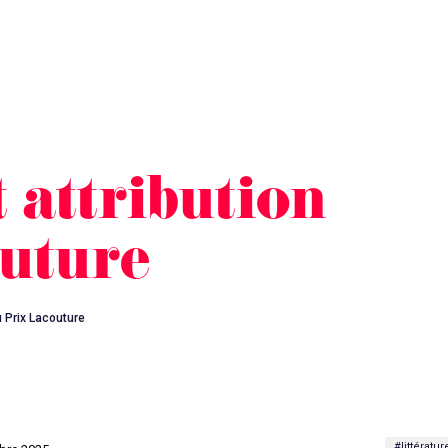
 attribution
uture
u Prix Lacouture
#littératur