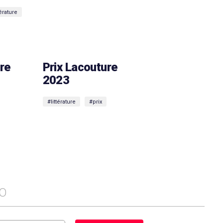
térature
re
Prix Lacouture
2023
#littérature
#prix
FO