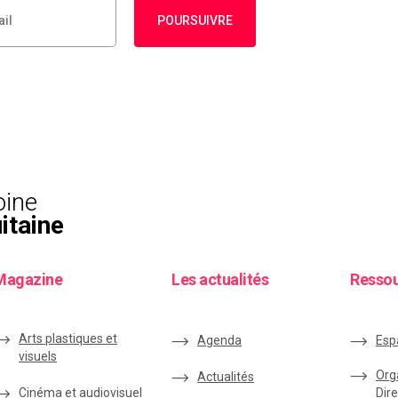
POURSUIVRE
oine
itaine
Magazine
Les actualités
Resso
Arts plastiques et
Agenda
Esp
visuels
Org
Actualités
Cinéma et audiovisuel
Dire