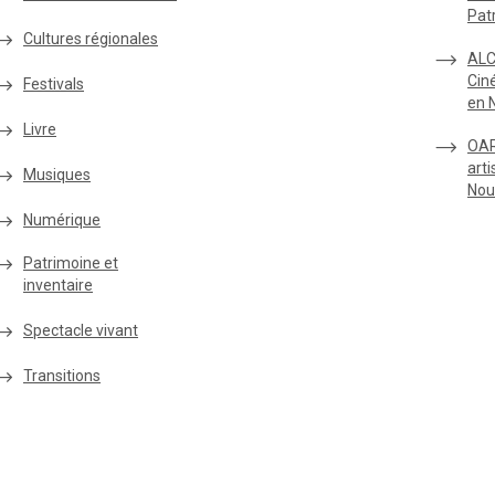
Pat
Cultures régionales
ALC
Cin
Festivals
en 
Livre
OAR
arti
Musiques
Nou
Numérique
Patrimoine et
inventaire
Spectacle vivant
Transitions