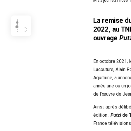
Mis à jour le 21 nove
La remise du
2022, au TN
ouvrage
Put
En octobre 2021, l
Lacouture, Alain R
Aquitaine, a annon
année une ou un jou
de l’œuvre de Jean
Ainsi, après délibé
édition :
Putzi
de 
France télévisions 