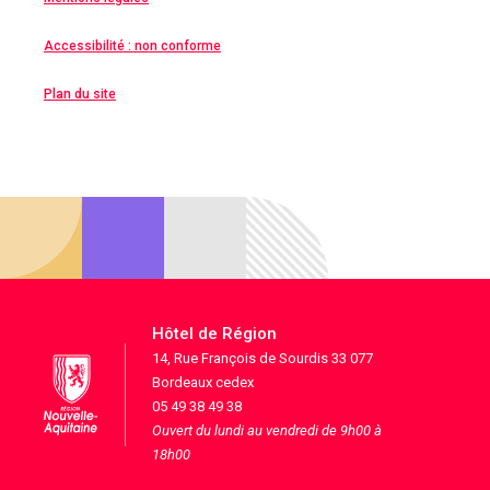
Accessibilité : non conforme
Plan du site
Hôtel de Région
14, Rue François de Sourdis 33 077
Bordeaux cedex
05 49 38 49 38
Ouvert du lundi au vendredi de 9h00 à
18h00