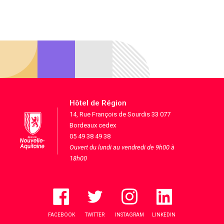
Hôtel de Région
14, Rue François de Sourdis 33 077
Bordeaux cedex
05 49 38 49 38
Ouvert du lundi au vendredi de 9h00 à
18h00
FACEBOOK
TWITTER
INSTAGRAM
LINKEDIN