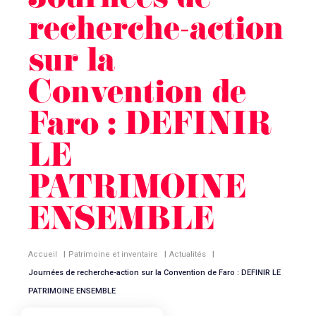
Journées de
recherche-action
sur la
Convention de
Faro : DEFINIR
LE
PATRIMOINE
ENSEMBLE
Accueil
|
Patrimoine et inventaire
|
Actualités
|
Journées de recherche-action sur la Convention de Faro : DEFINIR LE
PATRIMOINE ENSEMBLE