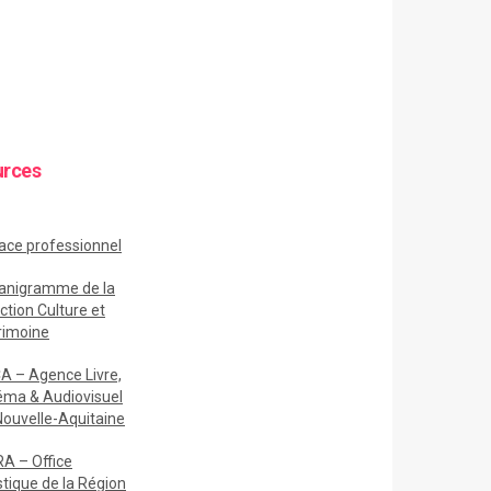
urces
ace
professionnel
anigramme de la
ction Culture et
rimoine
A – Agence Livre,
éma & Audiovisuel
Nouvelle-Aquitaine
A – Office
stique de la Région