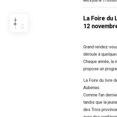
Mis à jour le 11 octob
La Foire du 
12 novembre
Grand rendez-vous d
déroule à quelques
Chaque année, la ma
propose un progra
La Foire du livre 
Aubenas.
Comme l’an dernier,
tandis que la jeun
des Trois province
avec des conférenc