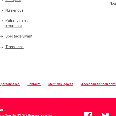
Nou
Numérique
Patrimoine et
inventaire
Spectacle vivant
Transitions
 personnelles
Contacts
Mentions légales
Accessibilité : non con
ion
s de Sourdis 33 077 Bordeaux cedex