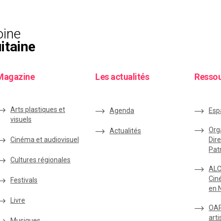
oine
itaine
Magazine
Les actualités
Resso
Arts plastiques et
Agenda
Esp
visuels
Org
Actualités
Cinéma et audiovisuel
Dire
Pat
Cultures régionales
ALC
Cin
Festivals
en 
Livre
OAR
arti
Musiques