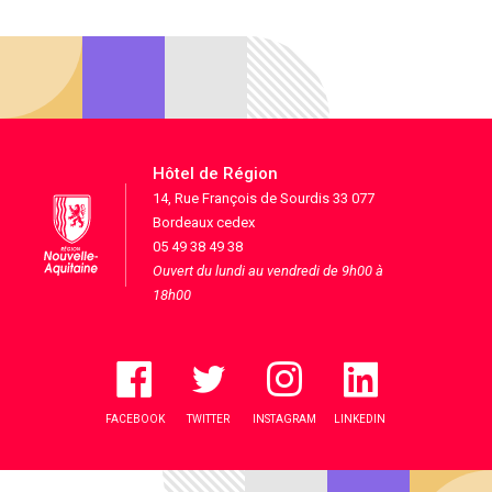
Hôtel de Région
14, Rue François de Sourdis 33 077
Bordeaux cedex
05 49 38 49 38
Ouvert du lundi au vendredi de 9h00 à
18h00
FACEBOOK
TWITTER
INSTAGRAM
LINKEDIN